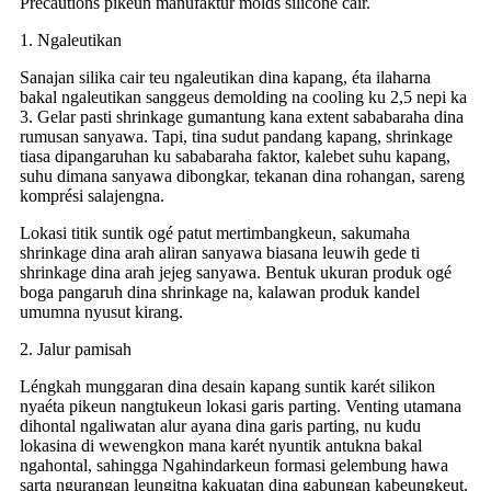
Precautions pikeun manufaktur molds silicone cair.
1. Ngaleutikan
Sanajan silika cair teu ngaleutikan dina kapang, éta ilaharna
bakal ngaleutikan sanggeus demolding na cooling ku 2,5 nepi ka
3. Gelar pasti shrinkage gumantung kana extent sababaraha dina
rumusan sanyawa. Tapi, tina sudut pandang kapang, shrinkage
tiasa dipangaruhan ku sababaraha faktor, kalebet suhu kapang,
suhu dimana sanyawa dibongkar, tekanan dina rohangan, sareng
komprési salajengna.
Lokasi titik suntik ogé patut mertimbangkeun, sakumaha
shrinkage dina arah aliran sanyawa biasana leuwih gede ti
shrinkage dina arah jejeg sanyawa. Bentuk ukuran produk ogé
boga pangaruh dina shrinkage na, kalawan produk kandel
umumna nyusut kirang.
2. Jalur pamisah
Léngkah munggaran dina desain kapang suntik karét silikon
nyaéta pikeun nangtukeun lokasi garis parting. Venting utamana
dihontal ngaliwatan alur ayana dina garis parting, nu kudu
lokasina di wewengkon mana karét nyuntik antukna bakal
ngahontal, sahingga Ngahindarkeun formasi gelembung hawa
sarta ngurangan leungitna kakuatan dina gabungan kabeungkeut.