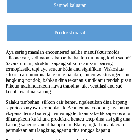
Sampel kaluaran
Produksi masal
Aya sering masalah encountered nalika manufaktur molds
silicone cair, jadi naon sababaraha hal ieu nu urang kudu sadar?
Sacara umum, struktur kapang silikon cair sami sareng
termoplastik, tapi aya seueur béda anu signifikan. Viskositas
silikon cair umumna langkung handap, janten waktos ngeusian
langkung pondok, bahkan dina tekanan suntik anu rendah pisan.
Pikeun ngahindarkeun hawa trapping, alat ventilasi anu saé
kedah aya dina kapang.
Salaku tambahan, silikon cair henteu ngaleutikan dina kapang
sapertos sanyawa termoplastik. Aranjeunna condong ngalaman
ékspansi termal sareng henteu ngaleutikan sakedik sapertos anu
diharapkeun ku kituna produkna henteu tetep dina sisi gilig tina
kapang sapertos anu diharapkeun. Éta nyangkut dina daérah
permukaan anu langkung ageung tina rongga kapang.