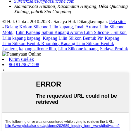
Surélék:
sales8@hdssilicone.com
Alamat:
Kota Huizhou, Kacamatan Huiyang, Désa Qiuchang
Xintang, pabrik Sha Gangding
© Hak Cipta - 2010-2023 : Sadaya Hak Ditangtayungan.
Peta situs
-
Belang Kolom Silicone Lilin kapang
,
Imah Aroma Lilin Silicone
Mold,
,
Lilin Kapang Sabun Kapang Aroma Lilin Silicone，Silikon
Lilin kapang kapang
,
Kapang Lilin Silikon Bentuk Pir, Kapang
Lilin Silikon Bentuk Rhombic, Kapang Lilin Silikon Bentuk
Lantern
,
kapang silicone lilin
,
Lilin Silicone kapang
,
Sadaya Produk
Kirim surélék
8618129671598
x