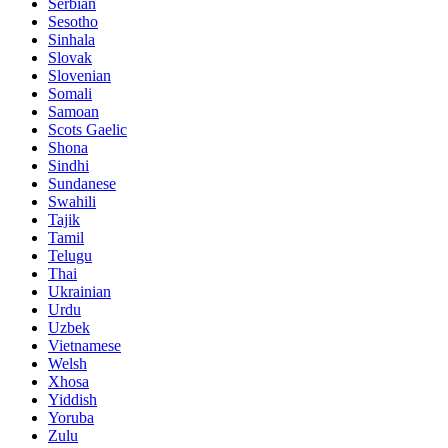
Serbian
Sesotho
Sinhala
Slovak
Slovenian
Somali
Samoan
Scots Gaelic
Shona
Sindhi
Sundanese
Swahili
Tajik
Tamil
Telugu
Thai
Ukrainian
Urdu
Uzbek
Vietnamese
Welsh
Xhosa
Yiddish
Yoruba
Zulu