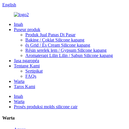
English
Imah
Puseur produk
Produk Jual Panas Di Pasar
Baking / Coklat Silicone kapang
és Grid / És Cream Silicone kapang
Résin serelek lem / Gypsum Silicone kapang
Aromaterapi Lilin Lilin / Sabun Silicone kapang
Jasa ngaropéa
Tentang Kami
Sertipikat
FAQs
Warta
Taros Kami
Imah
Warta
Prosés produksi molds silicone cair
Warta