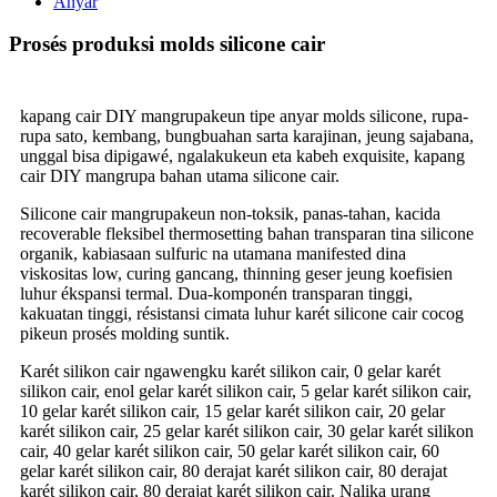
Anyar
Prosés produksi molds silicone cair
kapang cair DIY mangrupakeun tipe anyar molds silicone, rupa-
rupa sato, kembang, bungbuahan sarta karajinan, jeung sajabana,
unggal bisa dipigawé, ngalakukeun eta kabeh exquisite, kapang
cair DIY mangrupa bahan utama silicone cair.
Silicone cair mangrupakeun non-toksik, panas-tahan, kacida
recoverable fleksibel thermosetting bahan transparan tina silicone
organik, kabiasaan sulfuric na utamana manifested dina
viskositas low, curing gancang, thinning geser jeung koefisien
luhur ékspansi termal. Dua-komponén transparan tinggi,
kakuatan tinggi, résistansi cimata luhur karét silicone cair cocog
pikeun prosés molding suntik.
Karét silikon cair ngawengku karét silikon cair, 0 gelar karét
silikon cair, enol gelar karét silikon cair, 5 gelar karét silikon cair,
10 gelar karét silikon cair, 15 gelar karét silikon cair, 20 gelar
karét silikon cair, 25 gelar karét silikon cair, 30 gelar karét silikon
cair, 40 gelar karét silikon cair, 50 gelar karét silikon cair, 60
gelar karét silikon cair, 80 derajat karét silikon cair, 80 derajat
karét silikon cair, 80 derajat karét silikon cair. Nalika urang